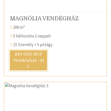
MAGNÓLIA VENDÉGHÁZ
200 m²
5 hálószoba 2 nappali
15 Személy + 5 pótágy
240 000 HUF
Vendégház / éj
Vissza
Követk