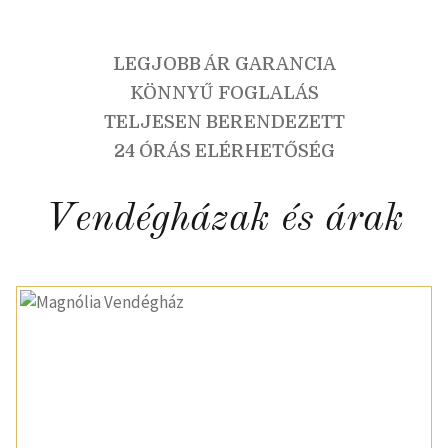
LEGJOBB ÁR GARANCIA
KÖNNYŰ FOGLALÁS
TELJESEN BERENDEZETT
24 ÓRÁS ELÉRHETŐSÉG
Vendégházak és árak
Vissza
Követk