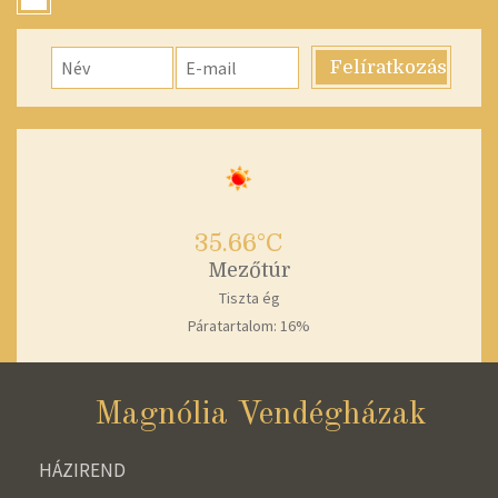
35.66°C
Mezőtúr
Tiszta ég
Páratartalom: 16%
Magnólia Vendégházak
HÁZIREND