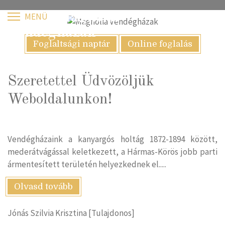
Magnólia
Vendégházak
Foglaltsági naptár
Online foglalás
Szeretettel Üdvözöljük
Weboldalunkon!
Vendégházaink a kanyargós holtág 1872-1894 között,
mederátvágással keletkezett, a Hármas-Körös jobb parti
ármentesített területén helyezkednek el.....
Olvasd tovább
Jónás Szilvia Krisztina
[Tulajdonos]