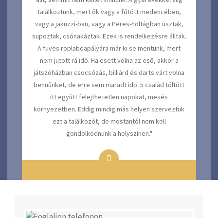
találkoztunk, mert ők vagy a fűtött medencében,
vagy a jakuzzi-ban, vagy a Peres-holtágban úsztak,
supoztak, csónakáztak. Ezek is rendelkezésre álltak.
Vissza
Követk
A füves röplabdapályára már ki se mentünk, mert
nem jutott rá idő. Ha esett volna az eső, akkor a
játszóházban csocsózás, billiárd és darts várt volna
bennünket, de erre sem maradt idő. 5 család töltött
itt együtt felejthetetlen napokat, mesés
környezetben. Eddig mindig más helyen szerveztük
ezt a találkozót, de mostantól nem kell
gondolkodnunk a helyszínen."