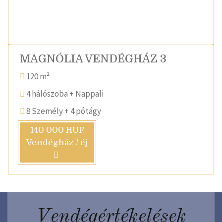
MAGNÓLIA VENDÉGHÁZ 3
120 m²
4 hálószoba + Nappali
8 Személy + 4 pótágy
140 000 HUF
Vendégház / éj
Vendégértékelések