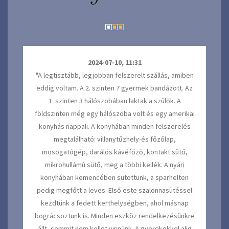
2024-07-10, 11:31
"A legtisztább, legjobban felszerelt szállás, amiben
eddig voltam. A 2. szinten 7 gyermek bandázott. Az
1. szinten 3 hálószobában laktak a szülők. A
földszinten még egy hálószoba volt és egy amerikai
konyhás nappali. A konyhában minden felszerelés
megtalálható: villanytűzhely-és főzőlap,
mosogatógép, darálós kávéfőző, kontakt sütő,
mikrohullámú sütő, meg a többi kellék. A nyári
konyhában kemencében sütöttünk, a sparhelten
pedig megfőtt a leves. Első este szalonnasütéssel
kezdtünk a fedett kerthelységben, ahol másnap
bográcsoztunk is. Minden eszköz rendelkezésünkre
állt, semmit nem kellet vinnünk. A gyerekekkel alig